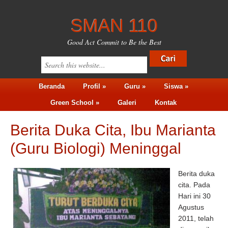
SMAN 110
Good Act Commit to Be the Best
Beranda
Profil »
Guru »
Siswa »
Green School »
Galeri
Kontak
Berita Duka Cita, Ibu Marianta
(Guru Biologi) Meninggal
Berita duka
cita. Pada
Hari ini 30
Agustus
2011, telah