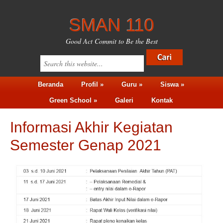
SMAN 110
Good Act Commit to Be the Best
Beranda
Profil »
Guru »
Siswa »
Green School »
Galeri
Kontak
Informasi Akhir Kegiatan
Semester Genap 2021