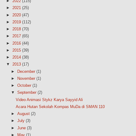
►
2022
(115)
►
2021
(25)
►
2020
(47)
►
2019
(112)
►
2018
(70)
►
2017
(65)
►
2016
(44)
►
2015
(39)
►
2014
(38)
▼
2013
(17)
►
December
(1)
►
November
(1)
►
October
(1)
▼
September
(2)
Video Animasi Stykz Karya Sayyid Ali
Acara Hutan Sekolah Kompas MuDa di SMAN 110
►
August
(2)
►
July
(3)
►
June
(3)
►
May
(1)