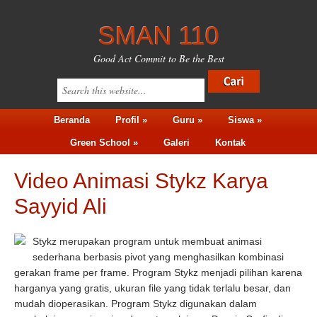
SMAN 110
Good Act Commit to Be the Best
Beranda
Profil »
Guru »
Siswa »
Green School »
Galeri
Kontak
Video Animasi Stykz Karya
Sayyid Ali
Stykz merupakan program untuk membuat animasi
sederhana berbasis pivot yang menghasilkan kombinasi
gerakan frame per frame. Program Stykz menjadi pilihan karena
harganya yang gratis, ukuran file yang tidak terlalu besar, dan
mudah dioperasikan. Program Stykz digunakan dalam