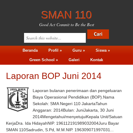
SMAN 110
Good Act Commit to Be the Best
Beranda
Profil »
Guru »
Siswa »
Green School »
Galeri
Kontak
Laporan BOP Juni 2014
Laporan bulanan penerimaan dan pengeluaran
Biaya Operasional Pendidikan (BOP).Nama
Sekolah: SMA Negeri 110 JakartaTahun
Anggaran: 2014Bulan: JuniJakarta, 30 Juni
2014Mengetahui/menyetujuiKepala Unit/Satuan
KerjaDra. Ida HidayahNIP. 196112191989032004Juru Bayar
SMAN 110Sadrudin, S.Pd, M.M.NIP. 196309071997031...