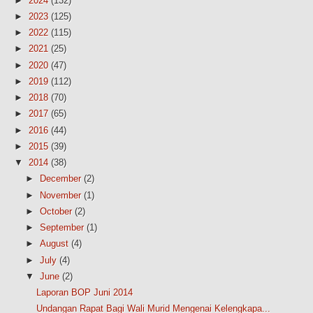
►
2024
(132)
►
2023
(125)
►
2022
(115)
►
2021
(25)
►
2020
(47)
►
2019
(112)
►
2018
(70)
►
2017
(65)
►
2016
(44)
►
2015
(39)
▼
2014
(38)
►
December
(2)
►
November
(1)
►
October
(2)
►
September
(1)
►
August
(4)
►
July
(4)
▼
June
(2)
Laporan BOP Juni 2014
Undangan Rapat Bagi Wali Murid Mengenai Kelengkapa...